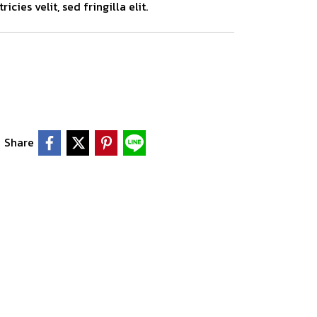
icies velit, sed fringilla elit.
Share