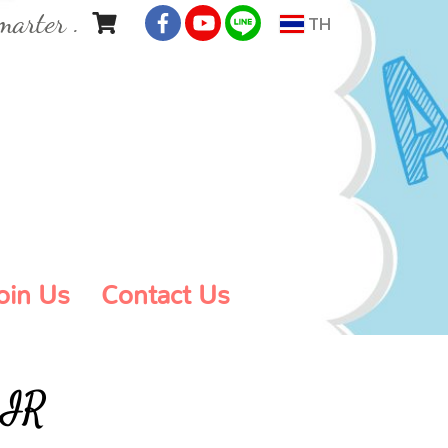
marter .
TH
oin Us
Contact Us
AIR