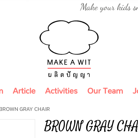
Make your kids s
m
Article
Activities
Our Team
J
BROWN GRAY CHAIR
BROWN GRAY CH