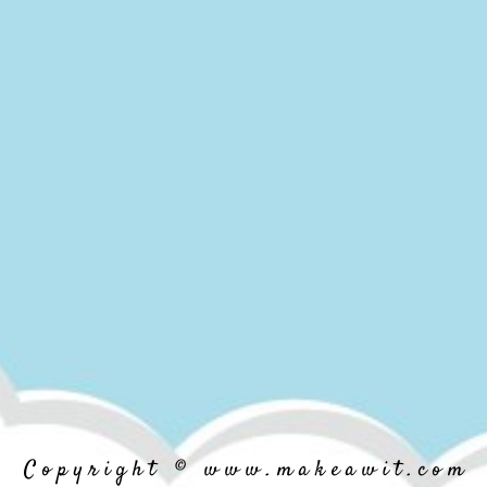
C o p y r i g h t © w w w . m a k e a w i t . c o m