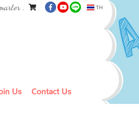
marter .
TH
oin Us
Contact Us