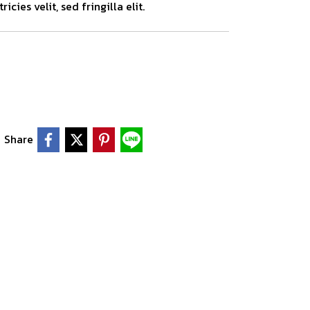
icies velit, sed fringilla elit.
Share