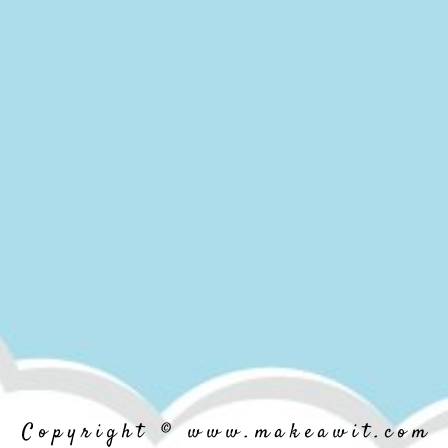
C o p y r i g h t © w w w . m a k e a w i t . c o m