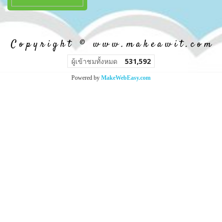
C o p y r i g h t © w w w . m a k e a w i t . c o m
ผู้เข้าชมวันนี้
157
Powered by
MakeWebEasy.com